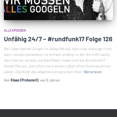
ALLE EPISODEN
Unfähig 24/7 – #rundfunk17 Folge 126
Bei vielen kleinen Dingen im Alltag fällt auf, dass man diese gar nicht
kann. Unsere Generation ist einfach unfähig. In der Not hilft häufig
das Internet. anredo und BastiMasti malen sich bei #rundfunk17
dieses Mal aus, wie hilflos sie in einem Leben ohne Suchmaschinen
wären. Die Hüter des Allgemeinwissens berichten
Weiterlesen
Von
Klaas (Probezeit)
, vor
6 Jahren