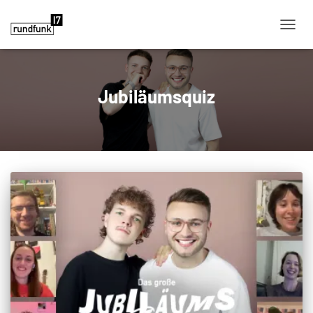
NAVIG
Jubiläumsquiz