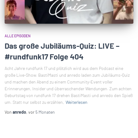
ALLE EPISODEN
Das große Jubiläums-Quiz: LIVE –
#rundfunk17 Folge 404
Acht Jahre rundfunk 17 und plötzlich wird aus dem Podcast eine
große Live-Show. BastiMasti und anredo laden zum Jubiläums-Quiz
und machen den Abend zu einem Community-Event voller
Erinnerungen, Insider und überraschender Wendungen. Zum achten
Geburtstag von rundfunk 17 drehen BastiMasti und anredo den Spieß
um. Statt nur selbst zu erzählen,
Weiterlesen
Von
anredo
, vor
5 Monaten