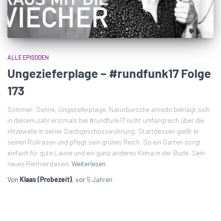
ALLE EPISODEN
Ungezieferplage – #rundfunk17 Folge
173
Sommer, Sonne, Ungezieferplage. Naturbursche anredo beklagt sich
in diesem Jahr erstmals bei #rundfunk17 nicht umfangreich über die
Hitzewelle in seiner Dachgeschosswohnung. Stattdessen gießt er
seinen Rollrasen und pflegt sein grünes Reich. So ein Garten sorgt
einfach für gute Laune und ein ganz anderes Klima in der Bude. Sein
neues Rentnerdasein
Weiterlesen
Von
Klaas (Probezeit)
, vor
5 Jahren