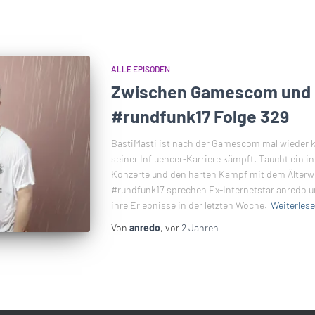
ALLE EPISODEN
Zwischen Gamescom und 
#rundfunk17 Folge 329
BastiMasti ist nach der Gamescom mal wieder 
seiner Influencer-Karriere kämpft. Taucht ein in
Konzerte und den harten Kampf mit dem Älterwe
#rundfunk17 sprechen Ex-Internetstar anredo u
ihre Erlebnisse in der letzten Woche.
Weiterles
Von
anredo
, vor
2 Jahren