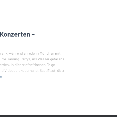
Konzerten –
krank, während anredo in München mit
 irre Gaming-Partys, ins Wasser gefallene
rden. In dieser ofenfrischen Folge
nd Videospiel-Journalist BastiMasti über
en