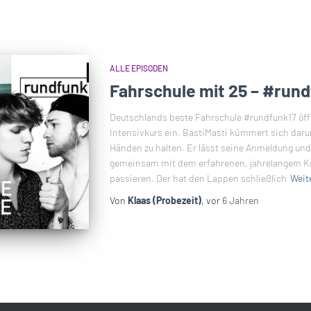
ALLE EPISODEN
Fahrschule mit 25 – #rund
Deutschlands beste Fahrschule #rundfunk17 öffne
Intensivkurs ein. BastiMasti kümmert sich daru
Händen zu halten. Er lässt seine Anmeldung und
gemeinsam mit dem erfahrenen, jahrelangem Kr
passieren. Der hat den Lappen schließlich
Weit
Von
Klaas (Probezeit)
, vor
6 Jahren