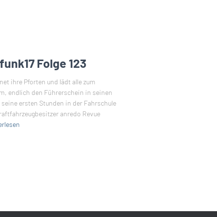
funk17 Folge 123
t ihre Pforten und lädt alle zum
m, endlich den Führerschein in seinen
 seine ersten Stunden in der Fahrschule
aftfahrzeugbesitzer anredo Revue
erlesen