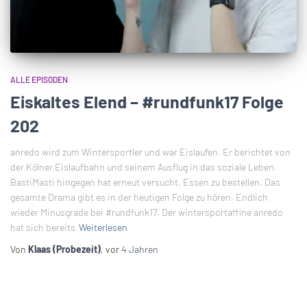
ALLE EPISODEN
Eiskaltes Elend – #rundfunk17 Folge
202
anredo wird zum Wintersportler und war Eislaufen. Er berichtet von
der Kölner Eislaufbahn und seinem Ausflug in das soziale Leben.
BastiMasti hingegen hat erneut versucht, Essen zu bestellen. Das
gesamte Drama gibt es in der heutigen Folge zu hören. Endlich
wieder Minusgrade bei #rundfunk17. Der wintersportaffine anredo
hat sich bereits
Weiterlesen
Von
Klaas (Probezeit)
, vor
4 Jahren