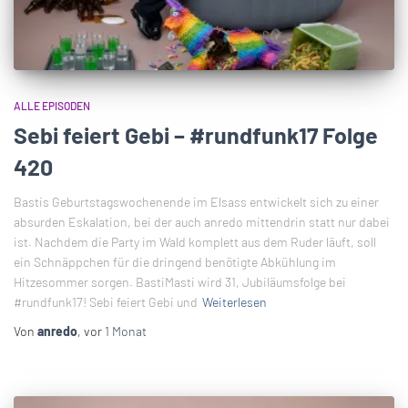
ALLE EPISODEN
Sebi feiert Gebi – #rundfunk17 Folge
420
Bastis Geburtstagswochenende im Elsass entwickelt sich zu einer
absurden Eskalation, bei der auch anredo mittendrin statt nur dabei
ist. Nachdem die Party im Wald komplett aus dem Ruder läuft, soll
ein Schnäppchen für die dringend benötigte Abkühlung im
Hitzesommer sorgen. BastiMasti wird 31, Jubiläumsfolge bei
#rundfunk17! Sebi feiert Gebi und
Weiterlesen
Von
anredo
, vor
1 Monat