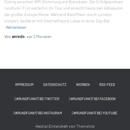
Outing zwischen WM-Stimmung und Biersäulen. Der Erfolgspodcast
rundfunk 17 ist weiterhin On Tour und erreicht heute den Höhepunkt
der großen Europa-Reise. Während BastiMasti durch London
stolpert, landet er mit Internetfreund Lukas in einer Gay-Bar
Weiterlesen
Von
anredo
, vor
2 Monaten
IMPRESSUM
DATENSCHUTZ
WERBEN
RSS-FEED
#RUNDFUNK17 BEI TWITTER
#RUNDFUNK17 BEI FACEBOOK
#RUNDFUNK17 BEI INSTAGRAM
#RUNDFUNK17 BEI YOUTUBE
Hestia | Entwickelt von
ThemeIsle