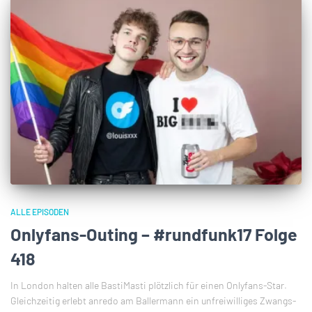
ALLE EPISODEN
Onlyfans-Outing – #rundfunk17 Folge
418
In London halten alle BastiMasti plötzlich für einen Onlyfans-Star.
Gleichzeitig erlebt anredo am Ballermann ein unfreiwilliges Zwangs-