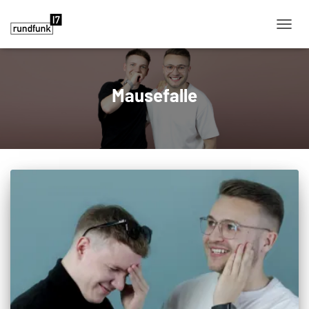
NAVIG
Mausefalle