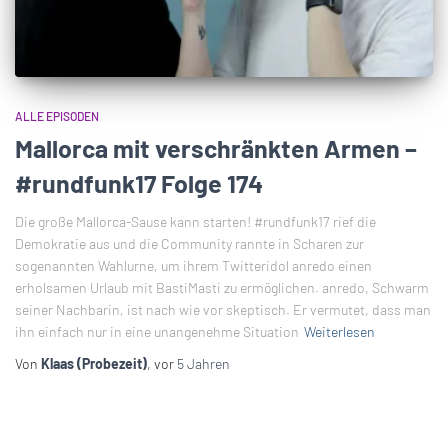
ALLE EPISODEN
Mallorca mit verschränkten Armen –
#rundfunk17 Folge 174
Die große Mallorca-Sause kann starten! #rundfunk17 rief die
Demokratie aus und die Community rannte in Scharen zur
sogenannten Wahlurne, um ihrem Twitteridol anredo einen
erholsamen Urlaub mit BastiMasti zu ermöglichen. anredo, Schwarm
seiner Nachbarin, ist nach wie vor skeptisch. Er vermutet, dass man
ihn einfach nur in eine unangenehme Situation
Weiterlesen
Von
Klaas (Probezeit)
, vor
5 Jahren