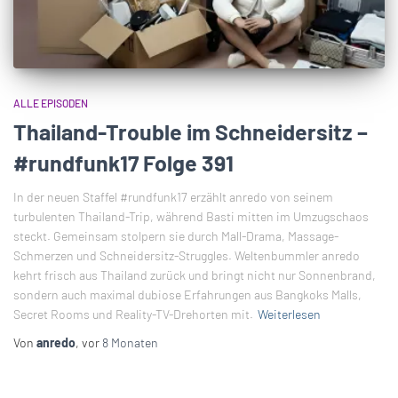
ALLE EPISODEN
Thailand-Trouble im Schneidersitz –
#rundfunk17 Folge 391
In der neuen Staffel #rundfunk17 erzählt anredo von seinem
turbulenten Thailand-Trip, während Basti mitten im Umzugschaos
steckt. Gemeinsam stolpern sie durch Mall-Drama, Massage-
Schmerzen und Schneidersitz-Struggles. Weltenbummler anredo
kehrt frisch aus Thailand zurück und bringt nicht nur Sonnenbrand,
sondern auch maximal dubiose Erfahrungen aus Bangkoks Malls,
Secret Rooms und Reality-TV-Drehorten mit.
Weiterlesen
Von
anredo
, vor
8 Monaten