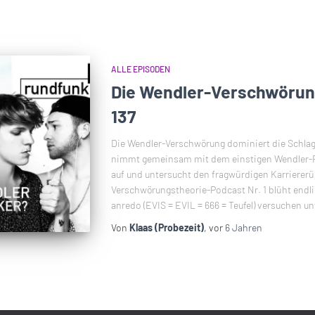
ALLE EPISODEN
Die Wendler-Verschwörun
137
Die Wendler-Verschwörung dominiert die Schlagze
nimmt gemeinsam mit dem einstigen Wendler-Fa
auf und untersucht den fragwürdigen Karriererü
Verschwörungstheorie-Podcast Nr. 1 blüht endlic
anredo (EVIS = EVIL = 666 = Teufel) versuchen un
Von
Klaas (Probezeit)
, vor
6 Jahren