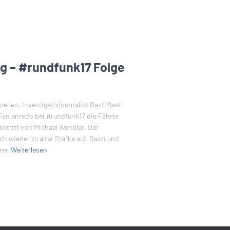
g – #rundfunk17 Folge
ilen. Investigativjournalist BastiMasti
n anredo bei #rundfunk17 die Fährte
cktritt von Michael Wendler. Der
h wieder zu alter Stärke auf. Basti und
ter
Weiterlesen