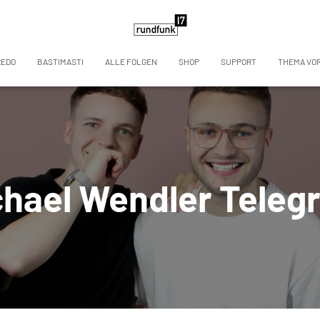
REDO
BASTIMASTI
ALLE FOLGEN
SHOP
SUPPORT
THEMA VO
chael Wendler Teleg