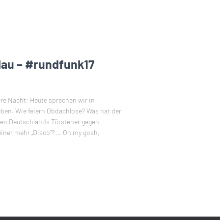
blau – #rundfunk17
ere Nacht: Heute sprechen wir in
ben. Wie feiern Obdachlose? Was hat der
ben Deutschlands Türsteher gegen
keiner mehr „Disco“? … Oh my gosh,