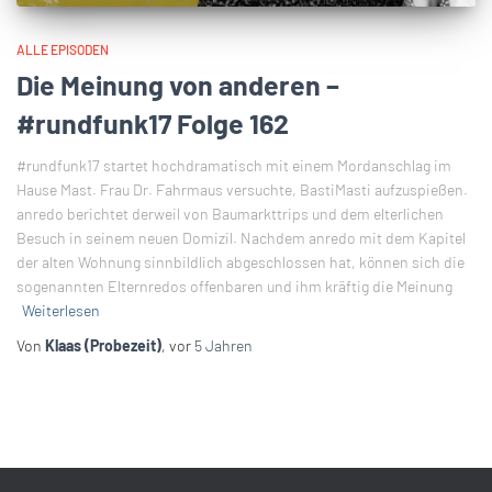
ALLE EPISODEN
Die Meinung von anderen –
#rundfunk17 Folge 162
#rundfunk17 startet hochdramatisch mit einem Mordanschlag im
Hause Mast. Frau Dr. Fahrmaus versuchte, BastiMasti aufzuspießen.
anredo berichtet derweil von Baumarkttrips und dem elterlichen
Besuch in seinem neuen Domizil. Nachdem anredo mit dem Kapitel
der alten Wohnung sinnbildlich abgeschlossen hat, können sich die
sogenannten Elternredos offenbaren und ihm kräftig die Meinung
Weiterlesen
Von
Klaas (Probezeit)
, vor
5 Jahren