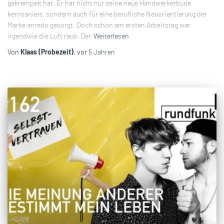
gekrempelt hat. Er hat nicht nur seine neue Handwerkerbude
kernsaniert, sondern auch für eine berufliche Neuorientierung der
Marke anredo gesorgt. Doch schon am ersten Arbeitstag war
irgendwie die Luft raus. Der
Weiterlesen
Von
Klaas (Probezeit)
, vor
5 Jahren