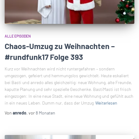
ALLE EPISODEN
Chaos-Umzug zu Weihnachten –
#rundfunk17 Folge 393
Kurz vor Weihnachten wird nicht runtergefahren – sondern
umgezogen, gefeiert und hemmungslos gewichtelt. Heute eskaliert
bei Basti und anredo alles gleichzeitig: neue Wohnung, alte Freunde,
kaputte Planung und sehr spezielle Geschenke. BastiMasti ist frisch
eingezogen: In eine neue Stadt, eine neue Wohnung und gefühlt auch
in ein neues Leben. Dumm nur, dass der Umzug
Weiterlesen
Von
anredo
, vor
8 Monaten