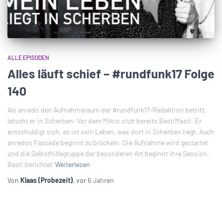
ALLE EPISODEN
Alles läuft schief – #rundfunk17 Folge
140
Als anredo den Aufnahmeraum der #rundfunk17-Redaktion betritt,
latscht er in Scherben. Vor dem Mikro sitzt bereits BastiMasti. Er
entschuldigt sich, es ist sein Leben, was dort in Scherben liegt. Auch
anredos Fassade beginnt zu bröckeln. Die Aufnahme wird gestartet
und die Selbsthilfegruppe der besonderen Art beginnt ihre Session.
Basti berichtet
Weiterlesen
Von
Klaas (Probezeit)
, vor
6 Jahren