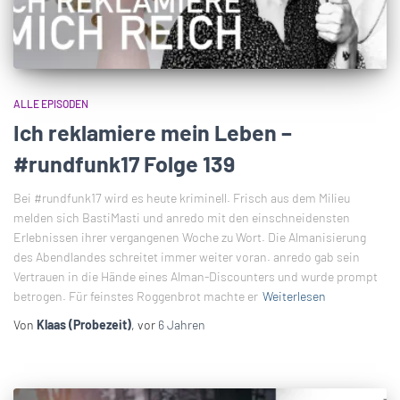
ALLE EPISODEN
Ich reklamiere mein Leben –
#rundfunk17 Folge 139
Bei #rundfunk17 wird es heute kriminell. Frisch aus dem Milieu
melden sich BastiMasti und anredo mit den einschneidensten
Erlebnissen ihrer vergangenen Woche zu Wort. Die Almanisierung
des Abendlandes schreitet immer weiter voran. anredo gab sein
Vertrauen in die Hände eines Alman-Discounters und wurde prompt
betrogen. Für feinstes Roggenbrot machte er
Weiterlesen
Von
Klaas (Probezeit)
, vor
6 Jahren