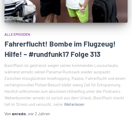
ALLE EPISODEN
Fahrerflucht! Bombe im Flugzeug!
Hilfe! – #rundfunk17 Folge 313
BastiMasti ist gestresst wegen seines kommenden Luxusurlaubs,
während anredo seinen Panama-Rucksack wieder auspackt.
Zwischen missglücktem Inselhopping, Razzia, Fahrerflucht und einem
verhängnisvollen Polizei-Besuch bleibt wenig Zeit für Entspannung.
Herzlich willkommen zum absoluten Höhenflug unter den Podcasts:
Weltenbummler anredo ist zurück aus dem Urlaub, BastiMasti steckt
tief im Stress und versucht, seine
Weiterlesen
Von
anredo
, vor
2 Jahren