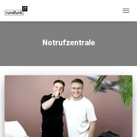
NAVIG
UMSC
Notrufzentrale