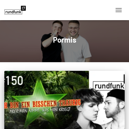
NAVIG
Pormis