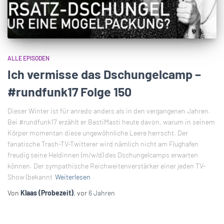
ALLE EPISODEN
Ich vermisse das Dschungelcamp –
#rundfunk17 Folge 150
Dieser Winter ist für anredo anders als in den vergangenen Jahren.
Bei #rundfunk17 erzählt er BastiMasti heute davon, warum in seinem
Körper momentan diese ungewöhnliche Leere herrscht. Der
fanatische Trash-TV-Twitterer wird nämlich nicht am Flughafen
freudig seine Heldinnen (m/w/d) des Dschungelcamps erwarten
können. Der sympathische Reichweitenverstärker einer jeden TV-
Show (bekannt
Weiterlesen
Von
Klaas (Probezeit)
, vor
6 Jahren