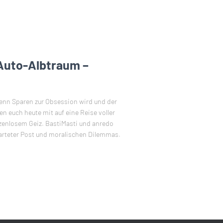
 Auto-Albtraum –
enn Sparen zur Obsession wird und der
 euch heute mit auf eine Reise voller
zenlosem Geiz. BastiMasti und anredo
arteter Post und moralischen Dilemmas.