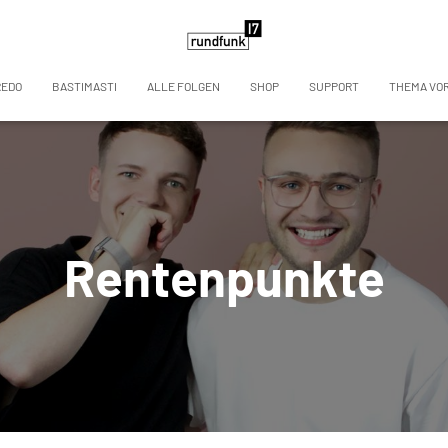
REDO
BASTIMASTI
ALLE FOLGEN
SHOP
SUPPORT
THEMA VO
Rentenpunkte