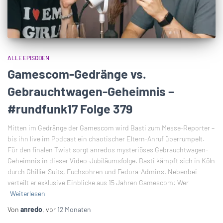
ALLE EPISODEN
Gamescom-Gedränge vs.
Gebrauchtwagen-Geheimnis –
#rundfunk17 Folge 379
Mitten im Gedränge der Gamescom wird Basti zum Messe-Reporter –
bis ihn live im Podcast ein chaotischer Eltern-Anruf überrumpelt.
Für den finalen Twist sorgt anredos mysteriöses Gebrauchtwagen-
Geheimnis in dieser Video-Jubiläumsfolge. Basti kämpft sich in Köln
durch Ghillie-Suits, Fuchsohren und Fedora-Admins. Nebenbei
verteilt er exklusive Einblicke aus 15 Jahren Gamescom: Wer
Weiterlesen
Von
anredo
, vor
12 Monaten