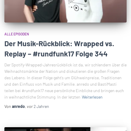
ALLE EPISODEN
Der Musik-Rückblick: Wrapped vs.
Replay – #rundfunk17 Folge 344
Der Spotify-Wrapped-Jahresrückblick ist da, wir schlendern über die
Weihnachtsmärkte der Nation und diskutieren die großen Fragen
des Lebens. In dieser Folge geht’s um Glühweinpreise, Traditionen
und den Einfluss von Musik und Familie. anredo und BastiMasti
teilen bei #rundfunk17 neue persönliche Einblicke und bringen euch
in weihnachtliche Stimmung. In der letzten
Weiterlesen
Von
anredo
, vor
2 Jahren