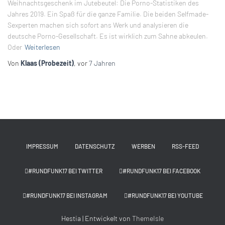
Weihnachtsgeschenk im Jutebeutel: Die Porno-Statistiken des
Jahres 2019. Ein Spaß für die ganze Familie. Die beiden Selfmade-
Sexperten machen sich sofort ans Werk und analysieren die
deutsche Porno-Gesellschaft. Es ist wirklich zum Sahne abkeulen.
Oder
Weiterlesen
Von
Klaas (Probezeit)
, vor
7 Jahren
IMPRESSUM
DATENSCHUTZ
WERBEN
RSS-FEED
#RUNDFUNK17 BEI TWITTER
#RUNDFUNK17 BEI FACEBOOK
#RUNDFUNK17 BEI INSTAGRAM
#RUNDFUNK17 BEI YOUTUBE
Hestia | Entwickelt von
ThemeIsle