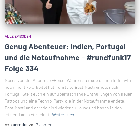
ALLE EPISODEN
Genug Abenteuer: Indien, Portugal
und die Notaufnahme – #rundfunk17
Folge 334
Neues von der Abenteuer-Reise: Während anredo seinen Indien-Trip
noch nicht verarbeitet hat, führte es BastiMasti erneut nach
Portugal. Stellt euch ein auf überraschende Enthüllungen von neuen
Tattoos und eine Techno-Party, die in der Notaufnahme endete.
BastiMasti und anredo sind wieder zu Hause und haben in den
letzten Tagen viel erlebt.
Weiterlesen
Von
anredo
, vor
2 Jahren