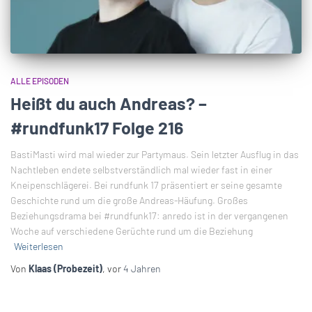
ALLE EPISODEN
Heißt du auch Andreas? –
#rundfunk17 Folge 216
BastiMasti wird mal wieder zur Partymaus. Sein letzter Ausflug in das
Nachtleben endete selbstverständlich mal wieder fast in einer
Kneipenschlägerei. Bei rundfunk 17 präsentiert er seine gesamte
Geschichte rund um die große Andreas-Häufung. Großes
Beziehungsdrama bei #rundfunk17: anredo ist in der vergangenen
Woche auf verschiedene Gerüchte rund um die Beziehung
Weiterlesen
Von
Klaas (Probezeit)
, vor
4 Jahren