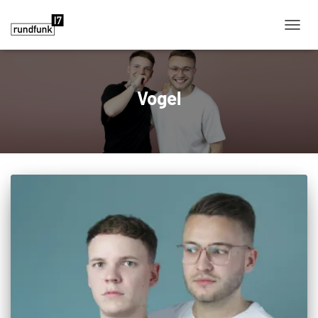
NAVIG
Vogel