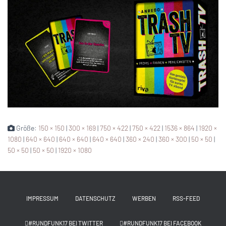
Größe:
150 × 150
|
300 × 169
|
750 × 422
|
750 × 422
|
1536 × 864
|
1920 ×
1080
|
640 × 640
|
640 × 640
|
640 × 640
|
360 × 240
|
360 × 300
|
50 × 50
|
50 × 50
|
50 × 50
|
1920 × 1080
IMPRESSUM
DATENSCHUTZ
WERBEN
RSS-FEED
#RUNDFUNK17 BEI TWITTER
#RUNDFUNK17 BEI FACEBOOK