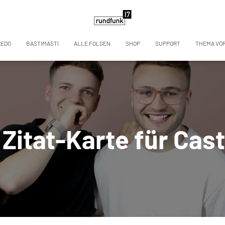
REDO
BASTIMASTI
ALLE FOLGEN
SHOP
SUPPORT
THEMA VO
 Zitat-Karte für Ca