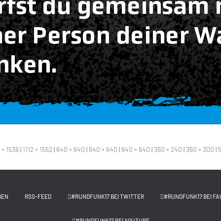
 × 1536
|
1112 × 1552
|
640 × 640
|
640 × 640
|
640 × 640
|
360 × 240
|
360 × 300
|
5
BEN
RSS-FEED
#RUNDFUNK17 BEI TWITTER
#RUNDFUNK17 BEI FA
#RUNDFUNK17 BEI YOUTUBE