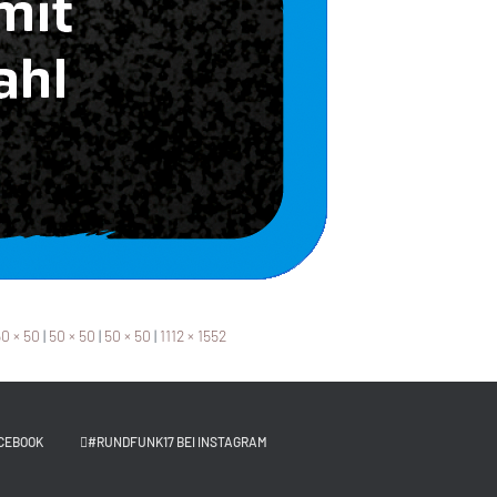
0 × 50
|
50 × 50
|
50 × 50
|
1112 × 1552
CEBOOK
#RUNDFUNK17 BEI INSTAGRAM