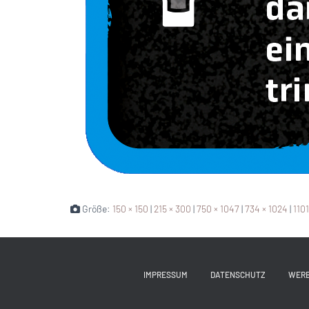
Größe:
150 × 150
|
215 × 300
|
750 × 1047
|
734 × 1024
|
1101
IMPRESSUM
DATENSCHUTZ
WER