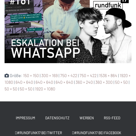
Größe:
150 × 150
|
300 × 169
|
750 × 422
|
750 × 422
|
1536 × 864
|
1920 ×
1080
|
640 × 640
|
640 × 640
|
640 × 640
|
360 × 240
|
360 × 300
|
50 × 50
|
50 × 50
|
50 × 50
|
1920 × 1080
IMPRESSUM
DATENSCHUTZ
WERBEN
RSS-FEED
#RUNDFUNK17 BEI TWITTER
#RUNDFUNK17 BEI FACEBOOK