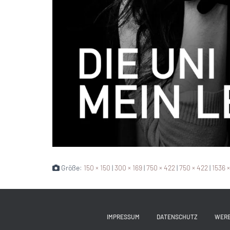
Größe:
150 × 150
|
300 × 169
|
750 × 422
|
750 × 422
|
1536 
IMPRESSUM
DATENSCHUTZ
WER