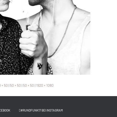
 × 50
|
50 × 50
|
50 × 50
|
1920 × 1080
CEBOOK
#RUNDFUNK17 BEI INSTAGRAM