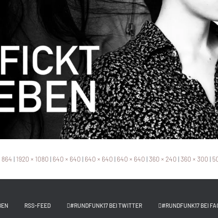
× 864
|
1920 × 1080
|
640 × 640
|
640 × 640
|
640 × 640
|
360 × 240
|
360 × 300
|
50
BEN
RSS-FEED
#RUNDFUNK17 BEI TWITTER
#RUNDFUNK17 BEI FA