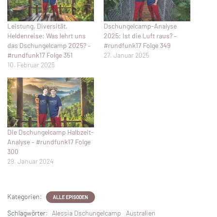
Leistung, Diversität,
Dschungelcamp-Analyse
Heldenreise: Was lehrt uns
2025: Ist die Luft raus? –
das Dschungelcamp 2025? –
#rundfunk17 Folge 349
#rundfunk17 Folge 351
27. Januar 2025
10. Februar 2025
Die Dschungelcamp Halbzeit-
Analyse – #rundfunk17 Folge
300
29. Januar 2024
Kategorien:
ALLE EPISODEN
Schlagwörter:
Alessia Dschungelcamp
Australien