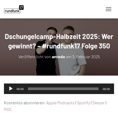
NAVIG
Dschungelcamp-Halbzeit 2025: Wer
gewinnt? – #rundfunk17 Folge 350
Veröffentlicht von
anredo
am
3. Februar 2025
Audio-
00:00
00:00
Player
Kostenlos abonnieren:
Apple Podcasts
|
Spotify
|
Deezer
|
RSS