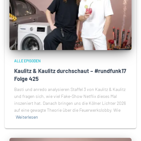
ALLE EPISODEN
Kaulitz & Kaulitz durchschaut – #rundfunk17
Folge 425
Basti und anredo analysieren Staffel 3 von Kaulitz & Kaulitz
und fragen sich, wie viel Fake-Show Netflix dieses Mal
inszeniert hat. Danach bringen uns die Kölner Lichter 2026
auf eine gewagte Theorie über die Feuerwerkslobby. Wie
Weiterlesen