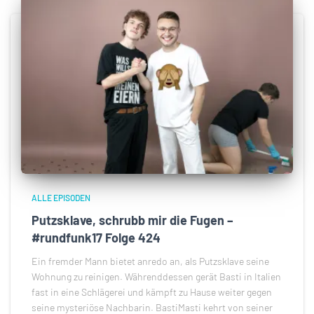
ALLE EPISODEN
Putzsklave, schrubb mir die Fugen –
#rundfunk17 Folge 424
Ein fremder Mann bietet anredo an, als Putzsklave seine
Wohnung zu reinigen. Währenddessen gerät Basti in Italien
fast in eine Schlägerei und kämpft zu Hause weiter gegen
seine mysteriöse Nachbarin. BastiMasti kehrt von seiner