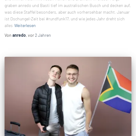
graben anredo und Basti tief im australischen Busch und decken auf,
was diese Staffel besonders, aber auch vorhersehbar macht. Januar
ist Dschungel-Zeit bei #rundfunk17, und wie jedes Jahr dreht sich
alles
Weiterlesen
Von
anredo
, vor
2 Jahren