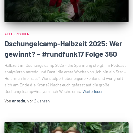
ALLE EPISODEN
Dschungelcamp-Halbzeit 2025: Wer
gewinnt? – #rundfunk17 Folge 350
Halbzeit im Dschungelcamp 2025 – die Spannung steigt. Im Podcast
analysieren anredo und Basti die erste Woche von „Ich bin ein Star –
Holt mich hier raus“. Wer stolpert über eigene Fehler und wer greift
sich am Ende die Krone? Macht euch gefasst auf die große
Dschungelcamp-Analyse nach Woche eins.
Weiterlesen
Von
anredo
, vor
2 Jahren