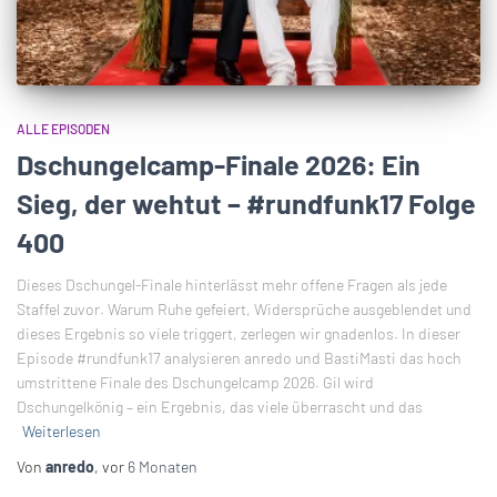
ALLE EPISODEN
Dschungelcamp-Finale 2026: Ein
Sieg, der wehtut – #rundfunk17 Folge
400
Dieses Dschungel-Finale hinterlässt mehr offene Fragen als jede
Staffel zuvor. Warum Ruhe gefeiert, Widersprüche ausgeblendet und
dieses Ergebnis so viele triggert, zerlegen wir gnadenlos. In dieser
Episode #rundfunk17 analysieren anredo und BastiMasti das hoch
umstrittene Finale des Dschungelcamp 2026. Gil wird
Dschungelkönig – ein Ergebnis, das viele überrascht und das
Weiterlesen
Von
anredo
, vor
6 Monaten