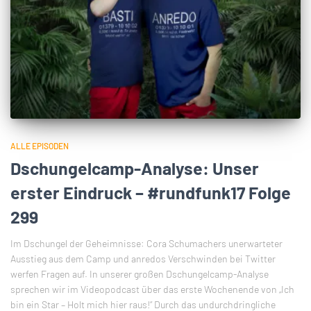
ALLE EPISODEN
Dschungelcamp-Analyse: Unser
erster Eindruck – #rundfunk17 Folge
299
Im Dschungel der Geheimnisse: Cora Schumachers unerwarteter
Ausstieg aus dem Camp und anredos Verschwinden bei Twitter
werfen Fragen auf. In unserer großen Dschungelcamp-Analyse
sprechen wir im Videopodcast über das erste Wochenende von „Ich
bin ein Star – Holt mich hier raus!“ Durch das undurchdringliche