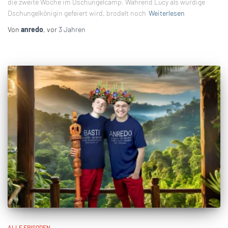
die zweite Woche im Dschungelcamp. Während Lucy als würdige
Dschungelkönigin gefeiert wird, brodelt noch
Weiterlesen
Von
anredo
, vor
3 Jahren
ALLE EPISODEN