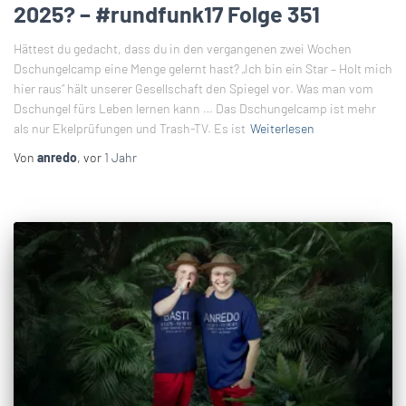
2025? – #rundfunk17 Folge 351
Hättest du gedacht, dass du in den vergangenen zwei Wochen
Dschungelcamp eine Menge gelernt hast? „Ich bin ein Star – Holt mich
hier raus“ hält unserer Gesellschaft den Spiegel vor. Was man vom
Dschungel fürs Leben lernen kann … Das Dschungelcamp ist mehr
als nur Ekelprüfungen und Trash-TV. Es ist
Weiterlesen
Von
anredo
, vor
1 Jahr