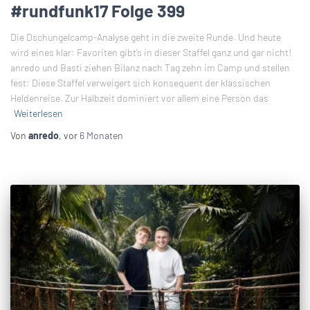
#rundfunk17 Folge 399
Die Dschungelcamp-Analyse geht in die zweite Runde. Und heute
wird eines klar: Favoriten gibt’s in dieser Staffel ganz und gar nicht!
anredo und Basti ziehen Bilanz nach Tag zehn im Camp und stellen
fest: Diese Staffel verweigert sich konsequent der klassischen
Heldenreise. Zur Halbzeit dominiert vor allem eine Person das
Weiterlesen
Von
anredo
, vor
6 Monaten