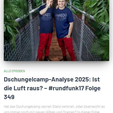
ALLE EPISODEN
Dschungelcamp-Analyse 2025: Ist
die Luft raus? – #rundfunk17 Folge
349
Hat das Dschungelcamp seinen Glanz verloren, oder überrascht es
uns immer noch mit neuen Höhen und Dramen? In dieser Folge