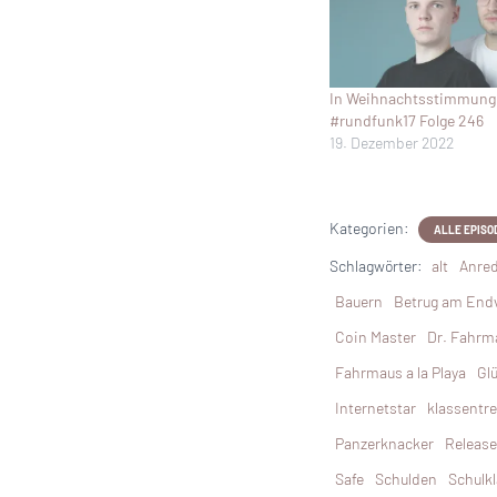
In Weihnachtsstimmung
#rundfunk17 Folge 246
19. Dezember 2022
Kategorien:
ALLE EPISO
Schlagwörter:
alt
Anre
Bauern
Betrug am End
Coin Master
Dr. Fahrm
Fahrmaus a la Playa
Gl
Internetstar
klassentre
Panzerknacker
Release
Safe
Schulden
Schulk