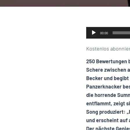
Audio-
00:00
Player
Kostenlos abonnie
250 Bewertungen b
Schere zwischen a
Becker und begibt s
Panzerknacker bes
die horrende Summ
entflammt, zeigt 
Song produziert: „
und erscheint auf 
Der nächste Genies