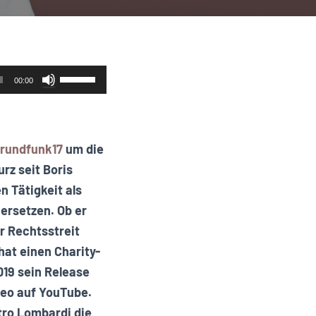
Pfeiltasten
00:00
Hoch/Runter
benutzen,
um
rundfunk17
um die
die
rz seit Boris
Lautstärke
n Tätigkeit als
zu
ersetzen. Ob er
regeln.
r Rechtsstreit
hat einen Charity-
019 sein Release
deo auf YouTube.
tro Lombardi die