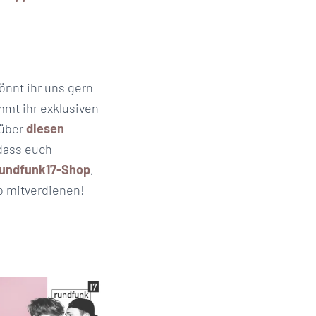
önnt ihr uns gern
mt ihr exklusiven
 über
diesen
dass euch
undfunk17-Shop
,
ro mitverdienen!