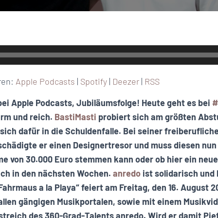
ren:
Apple Podcasts
|
Spotify
|
Deezer
|
RSS
ei Apple Podcasts, Jubiläumsfolge! Heute geht es bei
#
rm und reich.
BastiMasti
probiert sich am größten Abstu
ich dafür in die Schuldenfalle. Bei seiner freiberufliche
chädigte er einen Designertresor und muss diesen nun 
e von 30.000 Euro stemmen kann oder ob hier ein neue
sich in den nächsten Wochen.
anredo
ist solidarisch und 
Fahrmaus a la Playa“ feiert am Freitag, den 16. August 2
allen gängigen Musikportalen, sowie mit einem Musikvi
treich des 360-Grad-Talents anredo. Wird er damit Pie