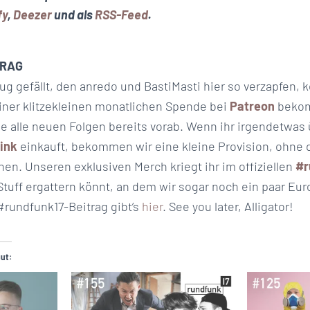
fy
,
Deezer
und als
RSS-Feed
.
TRAG
 gefällt, den anredo und BastiMasti hier so verzapfen, k
einer klitzekleinen monatlichen Spende bei
Patreon
bekom
 alle neuen Folgen bereits vorab. Wenn ihr irgendetwas
ink
einkauft, bekommen wir eine kleine Provision, ohne 
en. Unseren exklusiven Merch kriegt ihr im offiziellen
#r
Stuff ergattern könnt, an dem wir sogar noch ein paar Eu
#rundfunk17-Beitrag gibt’s
hier
. See you later, Alligator!
gut: