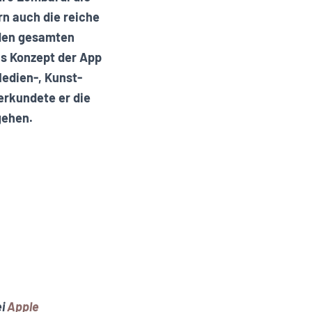
rn auch die reiche
 den gesamten
as Konzept der App
Medien-, Kunst-
erkundete er die
gehen.
ei
Apple