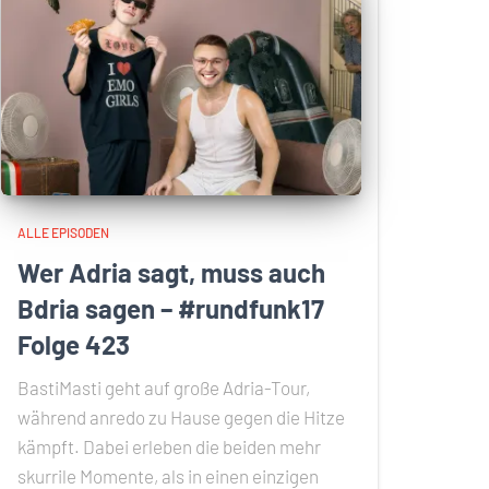
ALLE EPISODEN
Wer Adria sagt, muss auch
Bdria sagen – #rundfunk17
Folge 423
BastiMasti geht auf große Adria-Tour,
während anredo zu Hause gegen die Hitze
kämpft. Dabei erleben die beiden mehr
skurrile Momente, als in einen einzigen