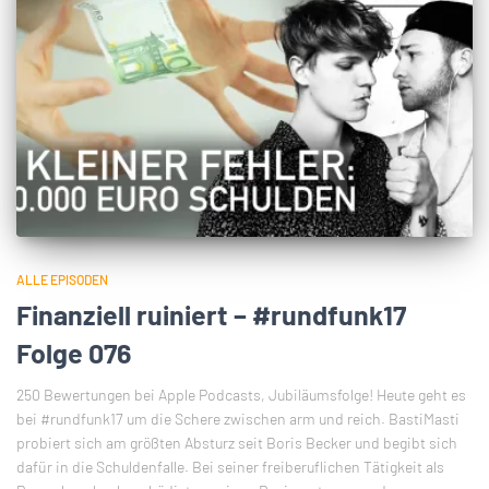
ALLE EPISODEN
Finanziell ruiniert – #rundfunk17
Folge 076
250 Bewertungen bei Apple Podcasts, Jubiläumsfolge! Heute geht es
bei #rundfunk17 um die Schere zwischen arm und reich. BastiMasti
probiert sich am größten Absturz seit Boris Becker und begibt sich
dafür in die Schuldenfalle. Bei seiner freiberuflichen Tätigkeit als