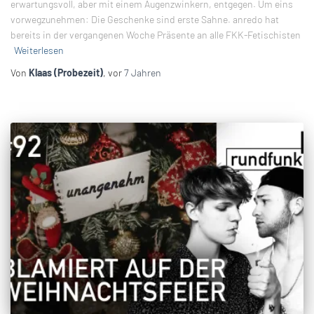
erwartungsvoll, aber mit einem Augenzwinkern, entgegen. Um eins
vorwegzunehmen: Die Geschenke sind erste Sahne. anredo hat
bereits in der vergangenen Woche Präsente an alle FKK-Fetischisten
Weiterlesen
Von
Klaas (Probezeit)
, vor
7 Jahren