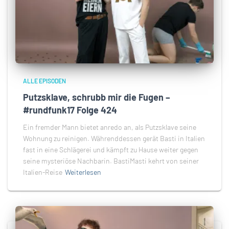
ALLE EPISODEN
Putzsklave, schrubb mir die Fugen –
#rundfunk17 Folge 424
Ein fremder Mann bietet anredo an, als Putzsklave seine
Wohnung zu reinigen. Währenddessen gerät Basti in Italien
fast in eine Schlägerei und kämpft zu Hause weiter gegen
seine mysteriöse Nachbarin. BastiMasti kehrt von seiner
Italien-Reise
Weiterlesen