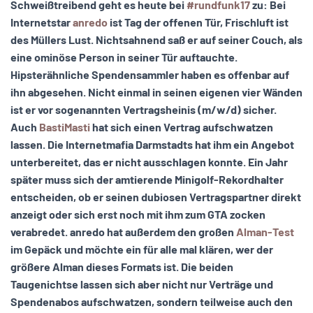
Schweißtreibend geht es heute bei
#rundfunk17
zu: Bei
Internetstar
anredo
ist Tag der offenen Tür, Frischluft ist
des Müllers Lust. Nichtsahnend saß er auf seiner Couch, als
eine ominöse Person in seiner Tür auftauchte.
Hipsterähnliche Spendensammler haben es offenbar auf
ihn abgesehen. Nicht einmal in seinen eigenen vier Wänden
ist er vor sogenannten Vertragsheinis (m/w/d) sicher.
Auch
BastiMasti
hat sich einen Vertrag aufschwatzen
lassen. Die Internetmafia Darmstadts hat ihm ein Angebot
unterbereitet, das er nicht ausschlagen konnte. Ein Jahr
später muss sich der amtierende Minigolf-Rekordhalter
entscheiden, ob er seinen dubiosen Vertragspartner direkt
anzeigt oder sich erst noch mit ihm zum GTA zocken
verabredet. anredo hat außerdem den großen
Alman-Test
im Gepäck und möchte ein für alle mal klären, wer der
größere Alman dieses Formats ist. Die beiden
Taugenichtse lassen sich aber nicht nur Verträge und
Spendenabos aufschwatzen, sondern teilweise auch den