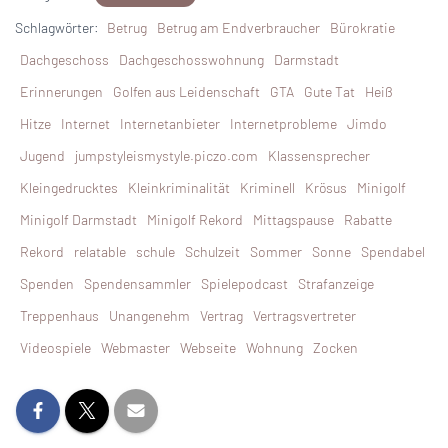
Schlagwörter:
Betrug
Betrug am Endverbraucher
Bürokratie
Dachgeschoss
Dachgeschosswohnung
Darmstadt
Erinnerungen
Golfen aus Leidenschaft
GTA
Gute Tat
Heiß
Hitze
Internet
Internetanbieter
Internetprobleme
Jimdo
Jugend
jumpstyleismystyle.piczo.com
Klassensprecher
Kleingedrucktes
Kleinkriminalität
Kriminell
Krösus
Minigolf
Minigolf Darmstadt
Minigolf Rekord
Mittagspause
Rabatte
Rekord
relatable
schule
Schulzeit
Sommer
Sonne
Spendabel
Spenden
Spendensammler
Spielepodcast
Strafanzeige
Treppenhaus
Unangenehm
Vertrag
Vertragsvertreter
Videospiele
Webmaster
Webseite
Wohnung
Zocken