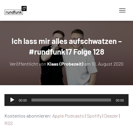
NAVIG
Ich lass mir alles aufschwatzen –
#rundfunk17 Folge 128
Veröffentlicht von
Klaas (Probezeit)
am
10. August 2020
Audio-
00:00
00:00
Player
Kostenlos abonnieren:
Apple Podcasts
|
Spotify
|
Deezer
|
RSS