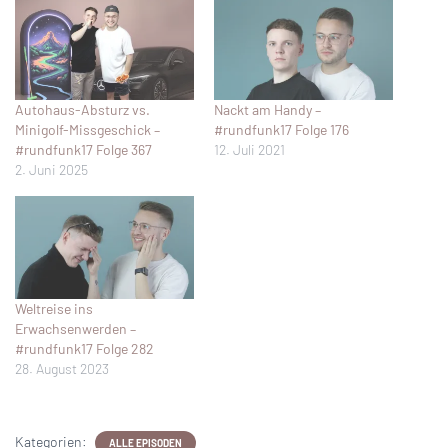
Autohaus-Absturz vs.
Nackt am Handy –
Minigolf-Missgeschick –
#rundfunk17 Folge 176
#rundfunk17 Folge 367
12. Juli 2021
2. Juni 2025
Weltreise ins
Erwachsenwerden –
#rundfunk17 Folge 282
28. August 2023
Kategorien:
ALLE EPISODEN