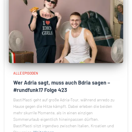
ALLE EPISODEN
Wer Adria sagt, muss auch Bdria sagen –
#rundfunk17 Folge 423
BastiMasti geht auf große Adria-Tour, während anredo zu
Hause gegen die Hitze kämpft. Dabei erleben die beiden
mehr skurrile Momente, als in einen einzigen
Sommerurlaub eigentlich hineinpassen dürften.
BastiMasti sitzt irgendwo zwischen Italien, Kroatien und