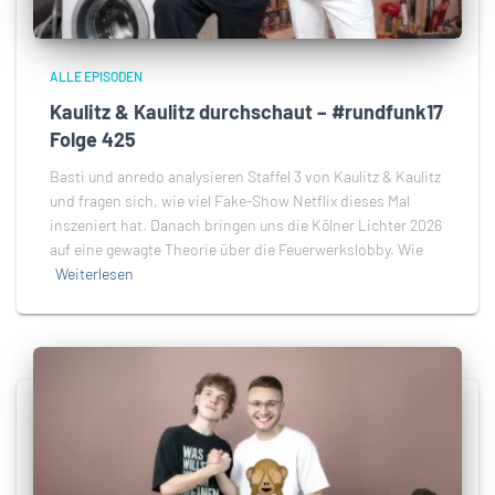
ALLE EPISODEN
Kaulitz & Kaulitz durchschaut – #rundfunk17
Folge 425
Basti und anredo analysieren Staffel 3 von Kaulitz & Kaulitz
und fragen sich, wie viel Fake-Show Netflix dieses Mal
inszeniert hat. Danach bringen uns die Kölner Lichter 2026
auf eine gewagte Theorie über die Feuerwerkslobby. Wie
Weiterlesen