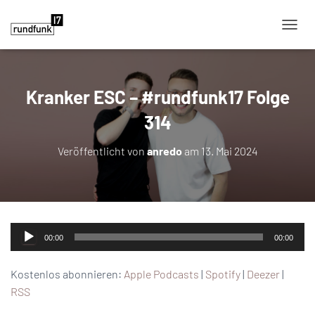
NAVIG
Kranker ESC – #rundfunk17 Folge
314
Veröffentlicht von
anredo
am
13. Mai 2024
Audio-
00:00
00:00
Player
Kostenlos abonnieren:
Apple Podcasts
|
Spotify
|
Deezer
|
RSS