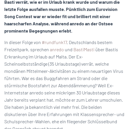
Basti verrät, wie er im Urlaub krank wurde und warum die
letzte Folge ausfallen musste. Pünktlich zum Eurovision
Song Contest war er wieder fit und brilliert mit einer
haarscharfen Analyse, während anredo an der Ostsee
prominente Begegnungen erlebt.
In dieser Folge von
#rundfunk17
, Deutschlands bestem
Freizeitpark, sprechen
anredo
und
BastiMasti
über Bastis
Erkrankung im Urlaub auf Malta. Der Ex-
Scheinselbstständige (35 Urlaubstage) verrät, welche
mondänen Mittelmeer-Aktivitäten zu einem neuartigen Virus
führten. War es das Buggyfahren am Strand oder die
stürmische Bootsfahrt zur Abenddämmerung? Weil Ex-
Internetstar anredo seine mickrigen 30 Urlaubstage dieses
Jahr bereits verplant hat, möchte er zum Lehrer umschulen.
Die haben ja bekanntlich viel mehr frei. Die beiden
diskutieren über ihre Erfahrungen mit Klassensprecher- und
Schulsprecher-Wahlen, ehe ein fliegender Schlüsselbund
das Gespräch abrupt beendet.