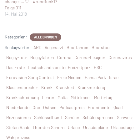
changes… ♡ – #rundfunk17
Folge 011
14. Mai 2018
Kategorien:
ALLE EPISODEN
Schlagwörter:
ARD
Augenarzt
Bootfahren
Bootstour
Buggy-Tour
Buggyfahren
Corona
Corona-Leugner
Coronavirus
Das Erste
Deutschlands bester Freizeitpark
ESC
Eurovision Song Contest
Freie Medien
Hansa Park
Israel
Klassensprecher
Krank
Krankheit
Krankmeldung
Krankschreibung
Lehrer
Malta
Mittelmeer
Muttertag
Niederlande
One
Ostsee
Podcastpreis
Prominente
Quad
Rezensionen
Schlüsselbund
Schüler
Schülersprecher
Schweiz
Stefan Raab
Thorsten Schorn
Urlaub
Urlaubspläne
Urlaubstage
Wahlprozess