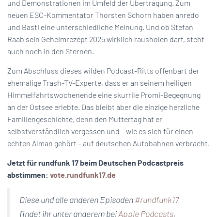
und Demonstrationen im Umfeld der Übertragung. Zum
neuen ESC-Kommentator Thorsten Schorn haben anredo
und Basti eine unterschiedliche Meinung. Und ob Stefan
Raab sein Geheimrezept 2025 wirklich rausholen darf, steht
auch noch in den Sternen.
Zum Abschluss dieses wilden Podcast-Ritts offenbart der
ehemalige Trash-TV-Experte, dass er an seinem heiligen
Himmelfahrtswochenende eine skurrile Promi-Begegnung
an der Ostsee erlebte. Das bleibt aber die einzige herzliche
Familiengeschichte, denn den Muttertag hat er
selbstverständlich vergessen und – wie es sich für einen
echten Alman gehört – auf deutschen Autobahnen verbracht.
Jetzt für rundfunk 17 beim Deutschen Podcastpreis
abstimmen:
vote.rundfunk17.de
Diese und alle anderen Episoden
#rundfunk17
findet ihr unter anderem bei
Apple Podcasts
,