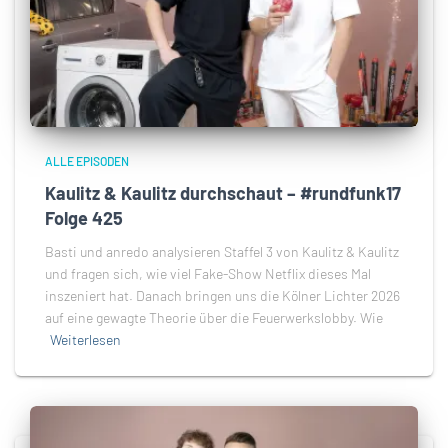
ALLE EPISODEN
Kaulitz & Kaulitz durchschaut – #rundfunk17
Folge 425
Basti und anredo analysieren Staffel 3 von Kaulitz & Kaulitz
und fragen sich, wie viel Fake-Show Netflix dieses Mal
inszeniert hat. Danach bringen uns die Kölner Lichter 2026
auf eine gewagte Theorie über die Feuerwerkslobby. Wie
Weiterlesen