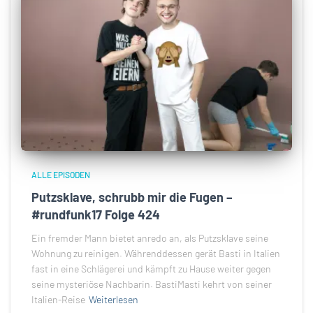
ALLE EPISODEN
Putzsklave, schrubb mir die Fugen –
#rundfunk17 Folge 424
Ein fremder Mann bietet anredo an, als Putzsklave seine
Wohnung zu reinigen. Währenddessen gerät Basti in Italien
fast in eine Schlägerei und kämpft zu Hause weiter gegen
seine mysteriöse Nachbarin. BastiMasti kehrt von seiner
Italien-Reise
Weiterlesen