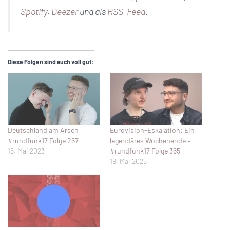
Spotify
,
Deezer
und als
RSS-Feed
.
Diese Folgen sind auch voll gut:
Deutschland am Arsch –
Eurovision-Eskalation: Ein
#rundfunk17 Folge 267
legendäres Wochenende –
15. Mai 2023
#rundfunk17 Folge 365
19. Mai 2025