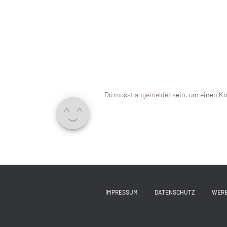
Du musst
angemeldet
sein, um einen K
IMPRESSUM
DATENSCHUTZ
WER