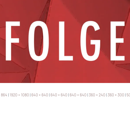
× 864
|
1920 × 1080
|
640 × 640
|
640 × 640
|
640 × 640
|
360 × 240
|
360 × 300
|
50