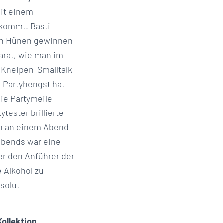
mit einem
skommt. Basti
sen Hünen gewinnen
arat, wie man im
 Kneipen-Smalltalk
r Partyhengst hat
Die Partymeile
tester brillierte
ch an einem Abend
Abends war eine
er den Anführer der
e Alkohol zu
solut
ollektion.