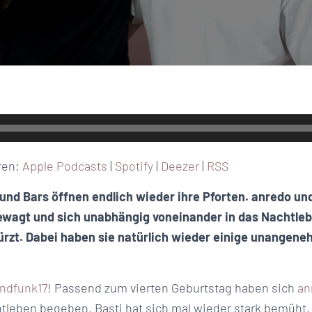
ren:
Apple Podcasts
|
Spotify
|
Deezer
|
RSS
und Bars öffnen endlich wieder ihre Pforten. anredo un
ewagt und sich unabhängig voneinander in das Nachtle
rzt. Dabei haben sie natürlich wieder einige unangen
ndfunk17
! Passend zum vierten Geburtstag haben sich
an
tleben begeben. Basti hat sich mal wieder stark bemüht