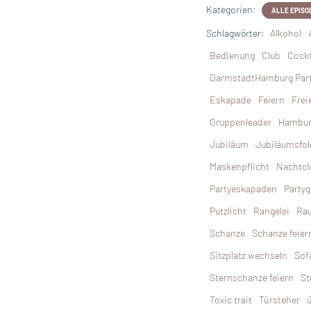
Kategorien:
ALLE EPISO
Schlagwörter:
Alkohol
Bedienung
Club
Cockt
DarmstadtHamburg Par
Eskapade
Feiern
Frei
Gruppenleader
Hambu
Jubiläum
Jubiläumsfol
Maskenpflicht
Nachtcl
Partyeskapaden
Partyg
Putzlicht
Rangelei
Rau
Schanze
Schanze feier
Sitzplatz wechseln
Sof
Sternschanze feiern
St
Toxic trait
Türsteher
ü