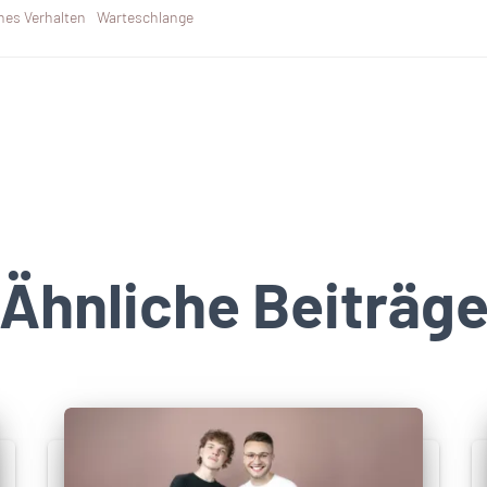
hes Verhalten
Warteschlange
Ähnliche Beiträg