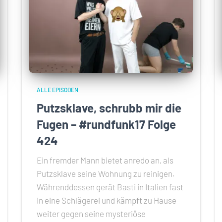
ALLE EPISODEN
Putzsklave, schrubb mir die
Fugen – #rundfunk17 Folge
424
Ein fremder Mann bietet anredo an, als
Putzsklave seine Wohnung zu reinigen.
Währenddessen gerät Basti in Italien fast
in eine Schlägerei und kämpft zu Hause
weiter gegen seine mysteriöse