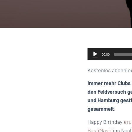
Audio-
00:00
Player
Kostenlos abonnie
Immer mehr Clubs 
den Feldversuch g
und Hamburg gestü
gesammelt.
Happy Birthday
#ru
BastiMasti
ins Nach