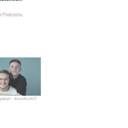
e Podcasts
,
yleben – #rundfunk17