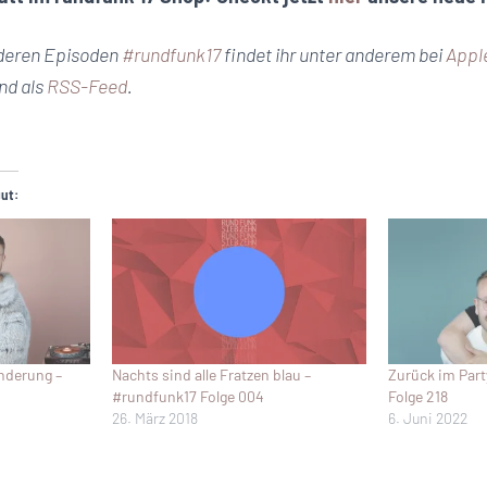
nderen Episoden
#rundfunk17
findet ihr unter anderem bei
Appl
nd als
RSS-Feed
.
gut:
nderung –
Nachts sind alle Fratzen blau –
Zurück im Part
#rundfunk17 Folge 004
Folge 218
26. März 2018
6. Juni 2022