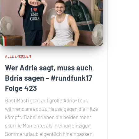
ALLE EPISODEN
Wer Adria sagt, muss auch
Bdria sagen – #rundfunk17
Folge 423
BastiMasti geht auf große Adria-Tour,
während anredo zu Hause gegen die Hitze
kämpft. Dabei erleben die beiden mehr
skurrile Momente, als in einen einzigen
Sommerurlaub eigentlich hineinpassen