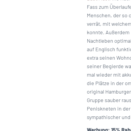
Fass zum Überlaufe
Menschen, der so c
verrät, mit welch
konnte. Außerdem h
Nachtleben optimal
auf Englisch funkt
extra seinen Wohno
seiner Begierde wa
mal wieder mit akk
die Plätze in der 
original Hamburger 
Gruppe sauber rausg
Peniskneten in der
sympathischer und 
Werbung: 15% Raba