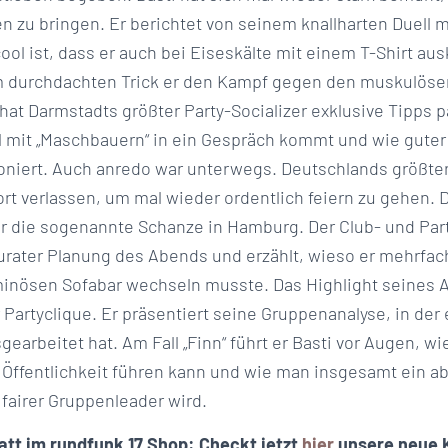
n zu bringen. Er berichtet von seinem knallharten Duell 
ool ist, dass er auch bei Eiseskälte mit einem T-Shirt au
em durchdachten Trick er den Kampf gegen den muskulö
at Darmstadts größter Party-Socializer exklusive Tipps p
 mit „Maschbauern“ in ein Gespräch kommt und wie guter
ioniert. Auch anredo war unterwegs. Deutschlands größte
rt verlassen, um mal wieder ordentlich feiern zu gehen. 
r die sogenannte Schanze in Hamburg. Der Club- und Party
urater Planung des Abends und erzählt, wieso er mehrfa
ominösen Sofabar wechseln musste. Das Highlight seines 
Partyclique. Er präsentiert seine Gruppenanalyse, in der 
earbeitet hat. Am Fall „Finn“ führt er Basti vor Augen, wi
 Öffentlichkeit führen kann und wie man insgesamt ein ab
fairer Gruppenleader wird.
tt im rundfunk 17 Shop: Checkt jetzt
hier
unsere neue K