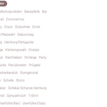
DEN
Alkoholproblem
Backpfeife
Bar
ail
Coronavirus
ty
Disco
Diskothek
Drink
e Platzwahl
Geburtstag
rg
Hamburg Partyguide
ge
Kleidungswahl
Kneipe
ub
Nachtleben
Ohrfeige
Party
uide
Peniskneten
Prügelei
cherbereich
Rumgeturtel
n
Schelle
Shots
abar
Sofabar Schanze Hamburg
reit
Sympathisch
T-Shirt
berfüllte Bars
überfüllte Clubs