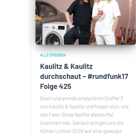
ALLE EPISODEN
Kaulitz & Kaulitz
durchschaut – #rundfunk17
Folge 425
Basti und anredo analysieren Staffel 3
von Kaulitz & Kaulitz und fragen sich, wie
viel Fake-Show Netflix dieses Mal
inszeniert hat. Danach bringen uns die
Kölner Lichter 2026 auf eine gewagte