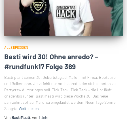
ALLE EPISODEN
Basti wird 30! Ohne anredo? –
#rundfunk17 Folge 369
Basti plant seinen 30. Geburtstag auf Malle – mit Finca, Bootstrip
und Ballermann. Jetzt fehlt nur noch anredo, der sich spontan zur
Partycrew durchringen soll. Tick-Tack, Tick-Tack – die Uhr läuft
gnadenlos runter: BastiMasti wird diese Woche 30! Das neue
Jahrzehnt soll auf Mallorca eingeläutet werden. Neun Tage Sonne,
Sangria
Weiterlesen
Von
BastiMasti
, vor
1 Jahr