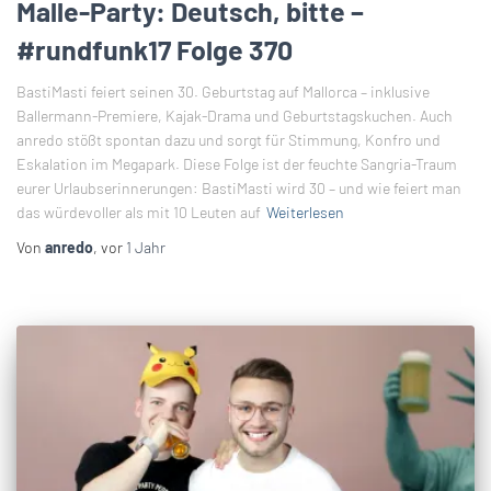
Malle-Party: Deutsch, bitte –
#rundfunk17 Folge 370
BastiMasti feiert seinen 30. Geburtstag auf Mallorca – inklusive
Ballermann-Premiere, Kajak-Drama und Geburtstagskuchen. Auch
anredo stößt spontan dazu und sorgt für Stimmung, Konfro und
Eskalation im Megapark. Diese Folge ist der feuchte Sangria-Traum
eurer Urlaubserinnerungen: BastiMasti wird 30 – und wie feiert man
das würdevoller als mit 10 Leuten auf
Weiterlesen
Von
anredo
, vor
1 Jahr