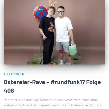
ALLE EPISODEN
Ostereier-Rave – #rundfunk17 Folge
408
Ostereier, eine dreckige Terrasse und ein verschwundenes Auto.
Während BastiMasti und anredo klären, wann Ostern eigentlich ist,