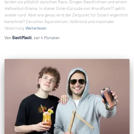
landen sie plötzlich zwischen Rave, Drogen-Geschichten und einem
Haltverbot-Drama. In dieser Oster-Episode von #rundfunk17 geht’s
wieder rund. Aber wie genau wird der Zeitpunkt für Ostern eigentlich
berechnet? Zwischen Äquinoktium, Vollmond und maximaler
Verwirrung
Weiterlesen
Von
BastiMasti
, vor
4 Monaten