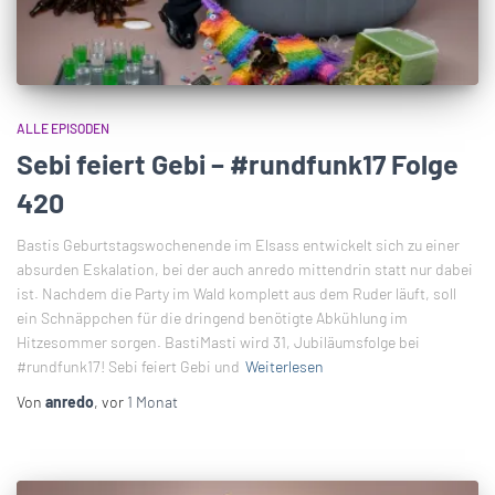
ALLE EPISODEN
Sebi feiert Gebi – #rundfunk17 Folge
420
Bastis Geburtstagswochenende im Elsass entwickelt sich zu einer
absurden Eskalation, bei der auch anredo mittendrin statt nur dabei
ist. Nachdem die Party im Wald komplett aus dem Ruder läuft, soll
ein Schnäppchen für die dringend benötigte Abkühlung im
Hitzesommer sorgen. BastiMasti wird 31, Jubiläumsfolge bei
#rundfunk17! Sebi feiert Gebi und
Weiterlesen
Von
anredo
, vor
1 Monat