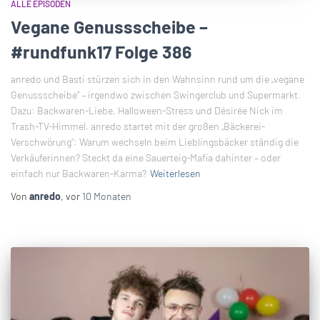
ALLE EPISODEN
Vegane Genussscheibe –
#rundfunk17 Folge 386
anredo und Basti stürzen sich in den Wahnsinn rund um die „vegane
Genussscheibe“ – irgendwo zwischen Swingerclub und Supermarkt.
Dazu: Backwaren-Liebe, Halloween-Stress und Désirée Nick im
Trash-TV-Himmel. anredo startet mit der großen „Bäckerei-
Verschwörung“: Warum wechseln beim Lieblingsbäcker ständig die
Verkäuferinnen? Steckt da eine Sauerteig-Mafia dahinter – oder
einfach nur Backwaren-Karma?
Weiterlesen
Von
anredo
, vor
10 Monaten