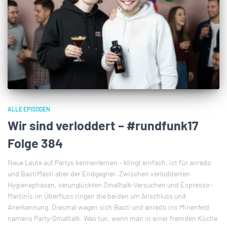
ALLE EPISODEN
Wir sind verloddert – #rundfunk17
Folge 384
Neue Leute auf Partys kennenlernen – klingt einfach, ist für anredo
und BastiMasti aber der Endgegner. Zwischen verlodderten
Hygienephasen, verunglückten Smalltalk-Versuchen und Espresso-
Martinis im Überfluss ringen die beiden um Anschluss und
Anerkennung. Diesmal wagen sich Basti und anredo ins Minenfeld
namens Party-Smalltalk. Was tun, wenn man in einer fremden Küche