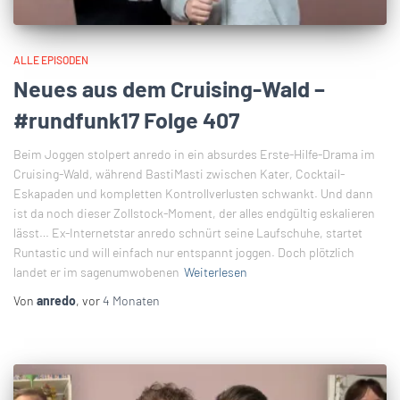
ALLE EPISODEN
Neues aus dem Cruising-Wald –
#rundfunk17 Folge 407
Beim Joggen stolpert anredo in ein absurdes Erste-Hilfe-Drama im
Cruising-Wald, während BastiMasti zwischen Kater, Cocktail-
Eskapaden und kompletten Kontrollverlusten schwankt. Und dann
ist da noch dieser Zollstock-Moment, der alles endgültig eskalieren
lässt… Ex-Internetstar anredo schnürt seine Laufschuhe, startet
Runtastic und will einfach nur entspannt joggen. Doch plötzlich
landet er im sagenumwobenen
Weiterlesen
Von
anredo
, vor
4 Monaten