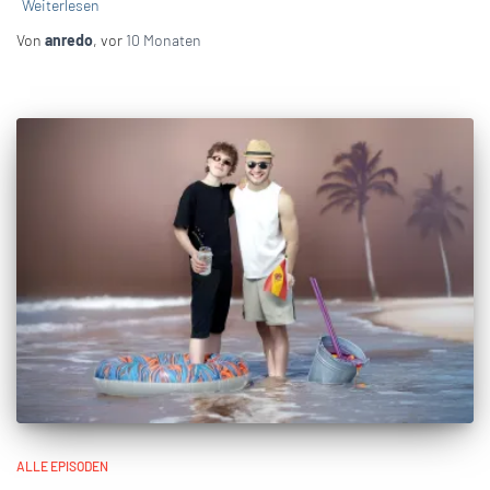
Weiterlesen
Von
anredo
, vor
10 Monaten
ALLE EPISODEN