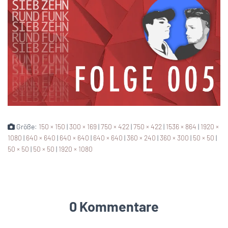
Größe:
150 × 150
|
300 × 169
|
750 × 422
|
750 × 422
|
1536 × 864
|
1920 ×
1080
|
640 × 640
|
640 × 640
|
640 × 640
|
360 × 240
|
360 × 300
|
50 × 50
|
50 × 50
|
50 × 50
|
1920 × 1080
0 Kommentare