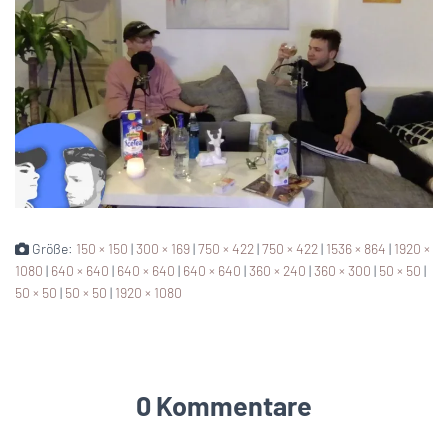
Größe:
150 × 150
|
300 × 169
|
750 × 422
|
750 × 422
|
1536 × 864
|
1920 ×
1080
|
640 × 640
|
640 × 640
|
640 × 640
|
360 × 240
|
360 × 300
|
50 × 50
|
50 × 50
|
50 × 50
|
1920 × 1080
0 Kommentare