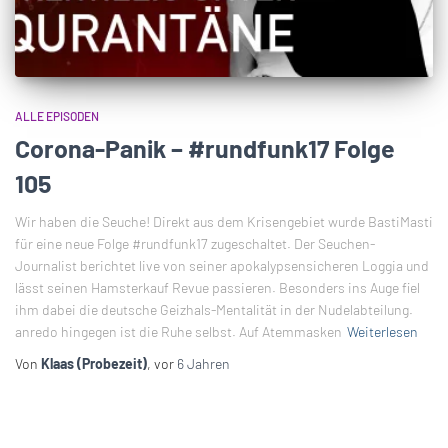
ALLE EPISODEN
Corona-Panik – #rundfunk17 Folge
105
Wir haben die Seuche! Direkt aus dem Krisengebiet wurde BastiMasti
für eine neue Folge #rundfunk17 zugeschaltet. Der Seuchen-
Journalist berichtet live von seiner apokalypsensicheren Loggia und
lässt seinen Hamsterkauf Revue passieren. Besonders ins Auge fiel
ihm dabei die deutsche Geizhals-Mentalität in der Nudelabteilung.
anredo hingegen ist die Ruhe selbst. Auf Atemmasken
Weiterlesen
Von
Klaas (Probezeit)
, vor
6 Jahren