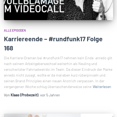
ALLE EPISODEN
Karriereende – #rundfunk17 Folge
168
Die Karriere-Dramen bei #rundfunk17 nehmen kein Ende. anredo gilt
nach seinem Arbeitgeberwechsel weiterhin als Neuling und
verschwitzter Fahrradweirdo im Team. Da dieser Eindruck der Marke
anredo nicht zusagt, wollte er da mal eben kurz rüberpinseln und
seinen Brand Principles einen neuen Anstrich verpassen. In der
vergangenen Woche schlug überraschenderweise seine
Weiterlesen
Von
Klaas (Probezeit)
, vor
5 Jahren