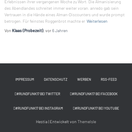
Erlebnissen ihrer vergangenen Woche zu Wort. Die Almanisierung
des Abendlandes schreitet immer weiter voran. anredo gab sein
Vertrauen in die Hände eines Alman-Discounters und wurde prompt
betrogen. Für feinstes Roggenbrot machte er
Weiterlesen
Von
Klaas (Probezeit)
, vor
6 Jahren
IMPRESSUM
DATENSCHUTZ
WERBEN
RSS-FEED
#RUNDFUNK17 BEI TWITTER
#RUNDFUNK17 BEI FACEBOOK
#RUNDFUNK17 BEI INSTAGRAM
#RUNDFUNK17 BEI YOUTUBE
Hestia | Entwickelt von
ThemeIsle