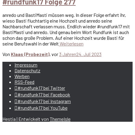
#rundfunk17 Folge 277
anredo und BastiMasti müssen weg. In dieser Folge erfahrt ihr,
wieso Basti fluchtartig eine Hochzeit und anredo seine
Nachbarschaft verlassen muss. Endlich wieder #rundfunk17 mit
BastiMasti und anredo. Und genau beim Wort Rundfunk ist auch
schon das große Problem. Auf einer Hochzeit wurde Basti für
seine Berufswahl in der Welt
Weiterlesen
Von
Klaas (Probezeit)
, vor
3 Jahren
24. Juli 2023
Impressum
Datenschutz
Werben
RSS-Feed
#rundfunk17 bei Twitter
#rundfunk17 bei Facebook
#rundfunk17 bei Instagram
#rundfunk17 bei YouTube
Hestia | Entwickelt von
ThemeIsle