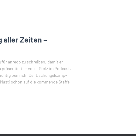
aller Zeiten –
 für anredo zu schreiben, damit er
räsentiert er voller Stolz im Podcast.
richtig peinlich. Der Dschungelcamp-
tiMasti schon auf die kommende Staffel.