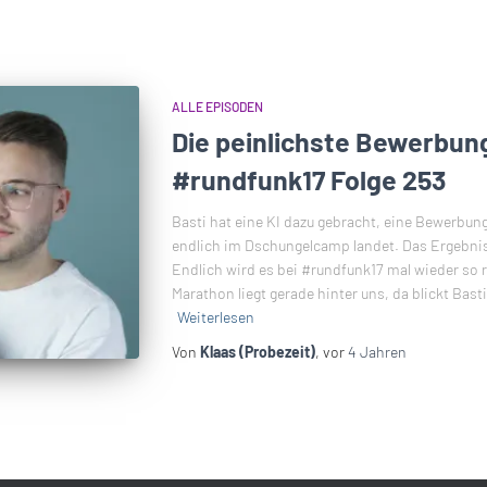
ALLE EPISODEN
Die peinlichste Bewerbung 
#rundfunk17 Folge 253
Basti hat eine KI dazu gebracht, eine Bewerbung
endlich im Dschungelcamp landet. Das Ergebnis p
Endlich wird es bei #rundfunk17 mal wieder so 
Marathon liegt gerade hinter uns, da blickt Bas
Weiterlesen
Von
Klaas (Probezeit)
, vor
4 Jahren