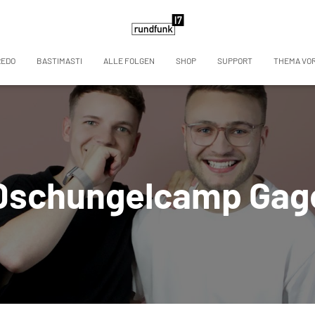
REDO
BASTIMASTI
ALLE FOLGEN
SHOP
SUPPORT
THEMA VO
Dschungelcamp Gag