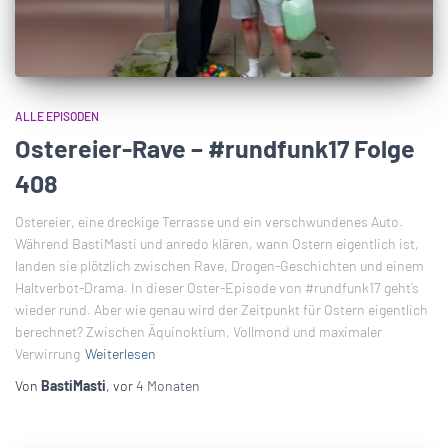
ALLE EPISODEN
Ostereier-Rave – #rundfunk17 Folge
408
Ostereier, eine dreckige Terrasse und ein verschwundenes Auto.
Während BastiMasti und anredo klären, wann Ostern eigentlich ist,
landen sie plötzlich zwischen Rave, Drogen-Geschichten und einem
Haltverbot-Drama. In dieser Oster-Episode von #rundfunk17 geht’s
wieder rund. Aber wie genau wird der Zeitpunkt für Ostern eigentlich
berechnet? Zwischen Äquinoktium, Vollmond und maximaler
Verwirrung
Weiterlesen
Von
BastiMasti
, vor
4 Monaten