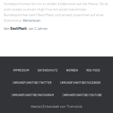
Hotelgeschichten bis hin zu wilden Erlebnissen auf der Messe. Ob es
wohl wieder zu einem High-Five mit einem berühmten
Bundespolitiker kam? BastiMasti und anredo zusammen auf einer
Dienstreise
Weiterlesen
Von
BastiMasti
, vor
2 Jahren
IMPRESSUM
DATENSCHUTZ
WERBEN
RSS-FEED
#RUNDFUNK17 BEI TWITTER
#RUNDFUNK17 BEI FACEBOOK
#RUNDFUNK17 BEI INSTAGRAM
#RUNDFUNK17 BEI YOUTUBE
Hestia | Entwickelt von
ThemeIsle