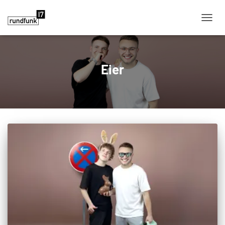
NAVIG
Eier