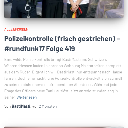
ALLE EPISODEN
Polizeikontrolle (frisch gestrichen) –
#rundfunk17 Folge 419
Eine wilde Polizeikontrolle bringt BastiMasti ins Schwitzen.
Währenddessen laufen in anredos Wohnung Malerarbeiten komplett
aus dem Ruder. Eigentlich will BastiMasti nur entspannt nach Hause
fahren, doch eine nächtliche Polizeikontrolle entwickelt sich schnell
zu seinem bisher nervenaufreibendsten Abenteuer. Während jede
Frage des Officers neue Panik auslöst, sitzt anredo stundenlang in
seiner
Weiterlesen
Von
BastiMasti
, vor
2 Monaten