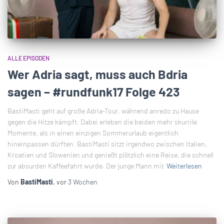
ALLE EPISODEN
Wer Adria sagt, muss auch Bdria
sagen – #rundfunk17 Folge 423
BastiMasti geht auf große Adria-Tour, während anredo zu Hause
gegen die Hitze kämpft. Dabei erleben die beiden mehr skurrile
Momente, als in einen einzigen Sommerurlaub eigentlich
hineinpassen dürften. BastiMasti sitzt irgendwo zwischen Italien,
Kroatien und Slowenien und genießt plötzlich eine Reise, die schnell
zur absurden Kaffeefahrt wurde. Der junge Mann mit
Weiterlesen
Von
BastiMasti
, vor
3 Wochen