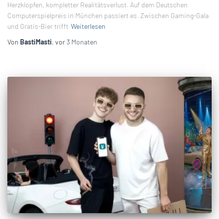
Herzklopfen, kompletter Realitätsverlust. Auf dem Deutschen
Computerspielpreis in München passiert es. Zwischen Gaming-Gala
und Gratis-Bier trifft
Weiterlesen
Von
BastiMasti
, vor
3 Monaten