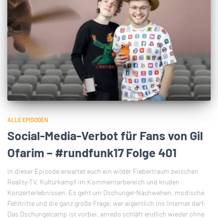
ALLE EPISODEN
Social-Media-Verbot für Fans von Gil
Ofarim – #rundfunk17 Folge 401
In dieser Episode erwartet euch ein wilder Fiebertraum zwischen
Reality-TV, Kulturkampf im Kommentarbereich und kruden
Konzerterlebnissen. Es geht um Dschungel-Nachwehen, modische
Fehltritte und die ganz große Frage, wer eigentlich ins Internet darf.
Das Dschungelcamp ist vorbei, anredo schläft endlich wieder ohne