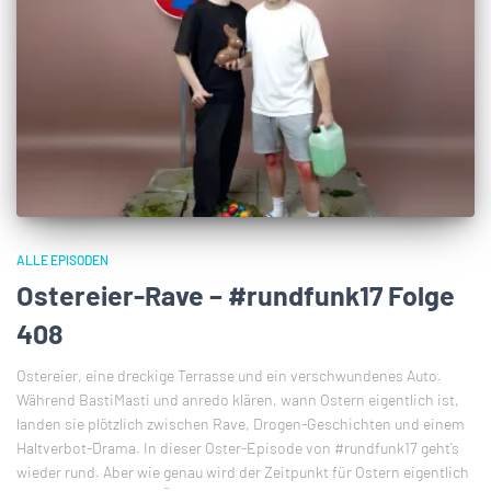
ALLE EPISODEN
Ostereier-Rave – #rundfunk17 Folge
408
Ostereier, eine dreckige Terrasse und ein verschwundenes Auto.
Während BastiMasti und anredo klären, wann Ostern eigentlich ist,
landen sie plötzlich zwischen Rave, Drogen-Geschichten und einem
Haltverbot-Drama. In dieser Oster-Episode von #rundfunk17 geht’s
wieder rund. Aber wie genau wird der Zeitpunkt für Ostern eigentlich