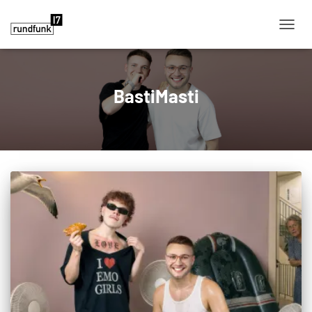
NAVIG
BastiMasti