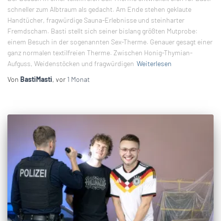
schneller zum Albtraum als gedacht. Am Ende stehen geklaute
Handtücher, fragwürdige Sauna-Erlebnisse und steinharter
Fremdscham. Basti stellt sich seiner bislang größten Mutprobe:
einem Besuch in der sogenannten Sex-Therme. Genauer gesagt einer
ganz normalen textilfreien Therme. Zwischen Honig-Thymian-
Aufguss, Weidenstöcken und fragwürdigen
Weiterlesen
Von
BastiMasti
, vor
1 Monat