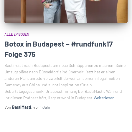
ALLE EPISODEN
Botox in Budapest – #rundfunk17
Folge 375
Basti reist nach Budapest, um neue Schnäppchen zu machen. Seine
Umzugspläne nach Düsseldorf sind überholt, jetzt hat er einen
anderen Plan. anredo verzweifelt derweil an seinem illegal heißen
Gameboy aus China und sucht Inspiration für ein
Geburtstagsgeschenk. Urlaubsstimmung bei BastiMasti: Während
ihr diesen Podcast hört, liegt er wohl in Budapest
Weiterlesen
Von
BastiMasti
, vor
1 Jahr