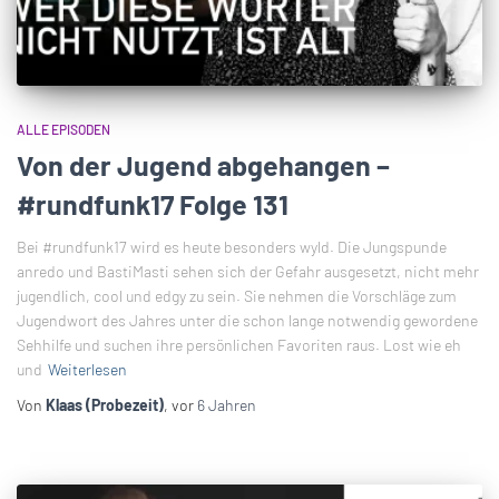
ALLE EPISODEN
Von der Jugend abgehangen –
#rundfunk17 Folge 131
Bei #rundfunk17 wird es heute besonders wyld. Die Jungspunde
anredo und BastiMasti sehen sich der Gefahr ausgesetzt, nicht mehr
jugendlich, cool und edgy zu sein. Sie nehmen die Vorschläge zum
Jugendwort des Jahres unter die schon lange notwendig gewordene
Sehhilfe und suchen ihre persönlichen Favoriten raus. Lost wie eh
und
Weiterlesen
Von
Klaas (Probezeit)
, vor
6 Jahren