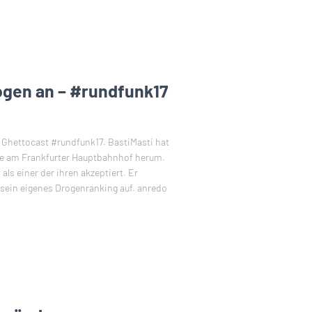
ogen an – #rundfunk17
 Ghettocast #rundfunk17. BastiMasti hat
rte am Frankfurter Hauptbahnhof herum.
ls einer der ihren akzeptiert. Er
 sein eigenes Drogenranking auf. anredo