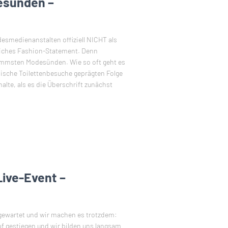
esünden –
esmedienanstalten offiziell NICHT als
utliches Fashion-Statement. Denn
limmsten Modesünden. Wie so oft geht es
nische Toilettenbesuche geprägten Folge
alte, als es die Überschrift zunächst
Live-Event –
 gewartet und wir machen es trotzdem:
opf gestiegen und wir bilden uns langsam