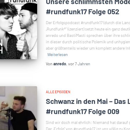
Unsere schlimmsten Mod
#rundfunk17 Folge 052
Der Erfolgspodcast #rundfunk17 (durch die Land
„Rundfunk®“ lizenziert) setzt heute ein ganz de
anredo und BastiMasti sprechen über ihre sch
in dieser durch politische Polemik und unhygie
aber größtenteils wieder um komplett andere Inh
Weiterlesen
Von
anredo
, vor
7 Jahren
ALLE EPISODEN
Schwanz in den Mai – Das 
#rundfunk17 Folge 009
Sind wir doch mal ehrlich: Niemand hat darauf
Der „Erfolg“ von #rundfunk17 ist uns völlig zu K