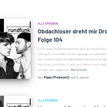
ALLE EPISODEN
Obdachloser dreht mir Dr
Folge 104
Eine neue Obdachlosenstory gibt es heute beim
sich auf kriminelles Terrain gewagt und wande
Von obdachlosen Drogendealern wurde er direkt a
berichtet von Koks, Crack und Heroin und stellt
schlägt den aalglatten
Weiterlesen
Von
Klaas (Probezeit)
, vor
6 Jahren
ALLE EPISODEN