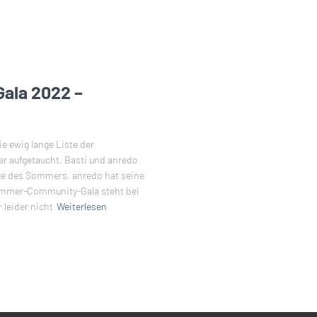
ala 2022 –
e ewig lange Liste der
r aufgetaucht. Basti und anredo
lge des Sommers. anredo hat seine
ommer-Community-Gala steht bei
 leider nicht
Weiterlesen