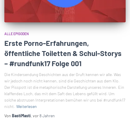
ALLE EPISODEN
Erste Porno-Erfahrungen,
öffentliche Toiletten & Schul-Storys
– #rundfunk17 Folge 001
Die Kindersendung Geschichten aus der Gruft kennen wir alle. Was
wir jedoch noch nicht kennen, sind die Geschichten aus dem Klo.
Der Pisspott ist die metaphorische Darstellung unseres Inneren. Ein
klaffendes Loch, das mit dem Saft des Lebens gefüllt wird. Um
solche abstrusen Interpretationen bemühen wir uns bei #rundfunk17
nicht.
Weiterlesen
Von
BastiMasti
, vor
8 Jahren