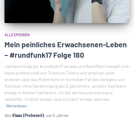
ALLE EPISODEN
Mein peinliches Erwachsenen-Leben
– #rundfunk17 Folge 180
Jubiläumsfolge bei #rundfunk17! anredo und BastiMasti hangeln sich
heute professionell von Thema zu Thema und sprechen unter
anderem über das Mieterrecht im konkreten Fall des Verlegens von
Rollrasen ohne Genehmigung des Eigentümers. anredos Nachbarin
erwägt in diesem Fall bereits, ihn bei der Hausverwaltung zu
verpfeifen. Endlich wieder Jura-Content! anredo rechnete
Weiterlesen
Von
Klaas (Probezeit)
, vor
5 Jahren