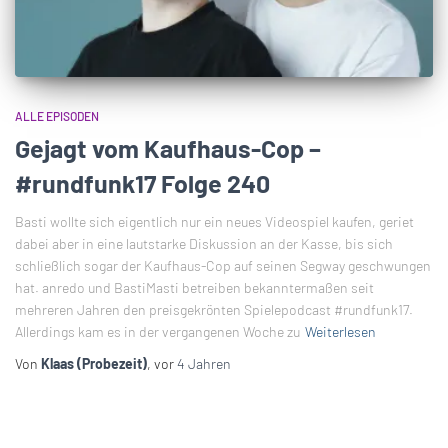
ALLE EPISODEN
Gejagt vom Kaufhaus-Cop –
#rundfunk17 Folge 240
Basti wollte sich eigentlich nur ein neues Videospiel kaufen, geriet
dabei aber in eine lautstarke Diskussion an der Kasse, bis sich
schließlich sogar der Kaufhaus-Cop auf seinen Segway geschwungen
hat. anredo und BastiMasti betreiben bekanntermaßen seit
mehreren Jahren den preisgekrönten Spielepodcast #rundfunk17.
Allerdings kam es in der vergangenen Woche zu
Weiterlesen
Von
Klaas (Probezeit)
, vor
4 Jahren