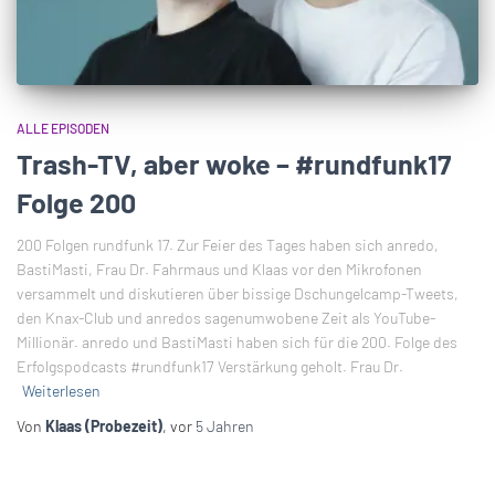
ALLE EPISODEN
Trash-TV, aber woke – #rundfunk17
Folge 200
200 Folgen rundfunk 17. Zur Feier des Tages haben sich anredo,
BastiMasti, Frau Dr. Fahrmaus und Klaas vor den Mikrofonen
versammelt und diskutieren über bissige Dschungelcamp-Tweets,
den Knax-Club und anredos sagenumwobene Zeit als YouTube-
Millionär. anredo und BastiMasti haben sich für die 200. Folge des
Erfolgspodcasts #rundfunk17 Verstärkung geholt. Frau Dr.
Weiterlesen
Von
Klaas (Probezeit)
, vor
5 Jahren